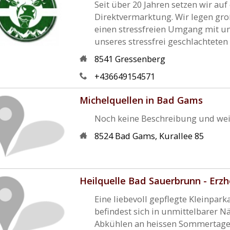
Seit über 20 Jahren setzen wir au
Direktvermarktung. Wir legen gro
einen stressfreien Umgang mit un
unseres stressfrei geschlachteten B
8541
Gressenberg
+436649154571
Michelquellen in Bad Gams
Noch keine Beschreibung und wei
8524
Bad Gams
,
Kurallee 85
Heilquelle Bad Sauerbrunn - Erz
Eine liebevoll gepflegte Kleinpa
befindest sich in unmittelbarer N
Abkühlen an heissen Sommertagen.