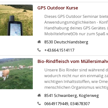
GPS Outdoor Kurse
Dieses GPS Outdoor Seminar biete
Anwendungsmöglichkeiten - Konfig
Handhabung deines GPS Gerätes. 
Mobiltelefone!)Ob nur zum Spaß wi
8530
Deutschlandsberg
+43.664.1514117
Bio-Rindfleisch vom Müllersimah
Unsere Bio Rinder sind während d
wodurch nicht nur ein einmalig za
wichtigen Inhaltsstoffen, wie Ome
menschlichen Organismus wichtig s
8541
Schwanberg
,
Koglerweg
06649179449, 034678307