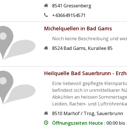
8541
Gressenberg
+436649154571
Michelquellen in Bad Gams
Noch keine Beschreibung und wei
8524
Bad Gams
,
Kurallee 85
Heilquelle Bad Sauerbrunn - Erz
Eine liebevoll gepflegte Kleinpa
befindest sich in unmittelbarer N
Abkühlen an heissen Sommertagen.
Leiden, Rachen- und Luftröhrenkat
8510
Marhof / Trog
,
Sauerbrunn
Öffnungszeiten Heute :
00:00 bis