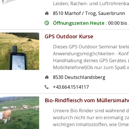
Leiden, Rachen- und Luftröhrenkat
8510
Marhof / Trog
,
Sauerbrunn
Öffnungszeiten Heute :
00:00 bis
GPS Outdoor Kurse
Dieses GPS Outdoor Seminar biete
Anwendungsmöglichkeiten - Konfig
Handhabung deines GPS Gerätes. 
Mobiltelefone!)Ob nur zum Spaß wi
8530
Deutschlandsberg
+43.664.1514117
Bio-Rindfleisch vom Müllersimah
Unsere Bio Rinder sind während d
wodurch nicht nur ein einmalig za
wichtigen Inhaltsstoffen, wie Ome