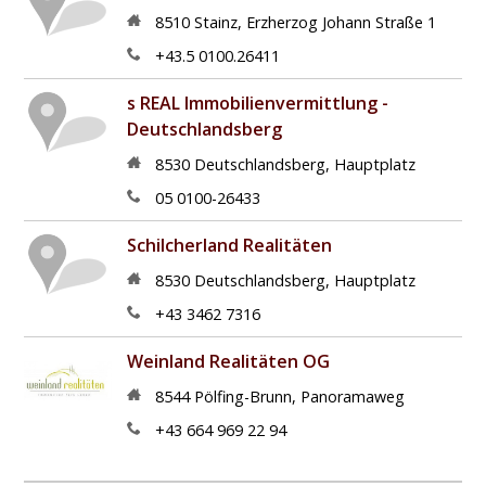
8510
Stainz
,
Erzherzog Johann Straße 1
+43.5 0100.26411
s REAL Immobilienvermittlung -
Deutschlandsberg
8530
Deutschlandsberg
,
Hauptplatz
05 0100-26433
Schilcherland Realitäten
8530
Deutschlandsberg
,
Hauptplatz
+43 3462 7316
Weinland Realitäten OG
8544
Pölfing-Brunn
,
Panoramaweg
+43 664 969 22 94