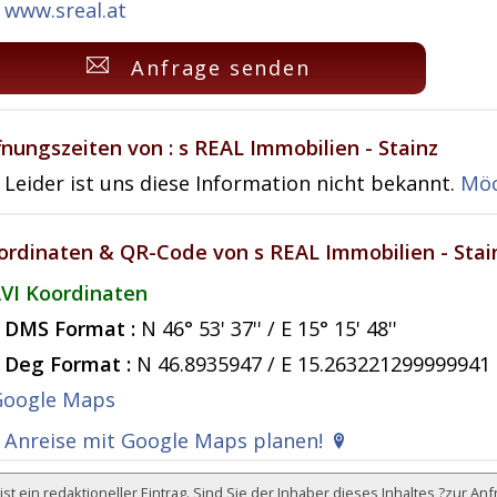
www.sreal.at
Anfrage senden
fnungszeiten von : s REAL Immobilien - Stainz
Leider ist uns diese Information nicht bekannt.
Möc
ordinaten & QR-Code von s REAL Immobilien - Stai
VI Koordinaten
DMS Format :
N 46° 53' 37'' / E 15° 15' 48''
Deg Format :
N
46.8935947
/ E
15.263221299999941
Anreise mit Google Maps planen!
ist ein redaktioneller Eintrag. Sind Sie der Inhaber dieses Inhaltes ?
zur Anf