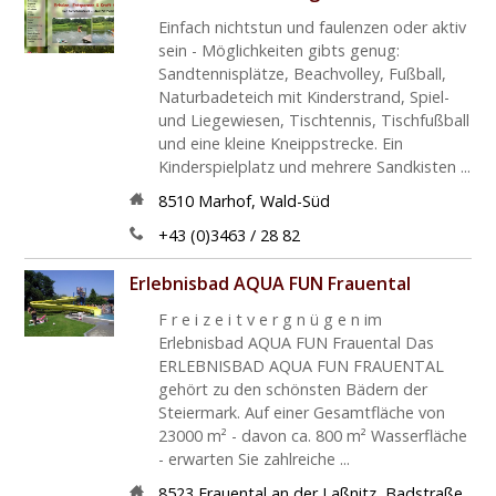
Einfach nichtstun und faulenzen oder aktiv
sein - Möglichkeiten gibts genug:
Sandtennisplätze, Beachvolley, Fußball,
Naturbadeteich mit Kinderstrand, Spiel-
und Liegewiesen, Tischtennis, Tischfußball
und eine kleine Kneippstrecke. Ein
Kinderspielplatz und mehrere Sandkisten ...
8510
Marhof
,
Wald-Süd
+43 (0)3463 / 28 82
Erlebnisbad AQUA FUN Frauental
F r e i z e i t v e r g n ü g e n im
Erlebnisbad AQUA FUN Frauental Das
ERLEBNISBAD AQUA FUN FRAUENTAL
gehört zu den schönsten Bädern der
Steiermark. Auf einer Gesamtfläche von
23000 m² - davon ca. 800 m² Wasserfläche
- erwarten Sie zahlreiche ...
8523
Frauental an der Laßnitz
,
Badstraße