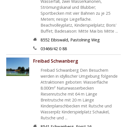
Wasserfall, zwei Wasserkanonen,
Strömungskanal und Blubber;
Sportbecken mit vier Bahnen zu je 25
Metern; riesige Liegefläche.
Beachvolleyplatz, Kinderspielplatz; Boris'
Buffet; Badesaison: Mitte Mai bis Mitte ...
8552
Eibiswald
,
Pastolning Weg
03466/42 0 88
Freibad Schwanberg
Freibad Schwanberg Den Besuchern
werden in idyllischer Umgebung folgende
Attraktionen geboten: Wasserfläche
8.000m² Naturwasserbecken
Riesenrutsche mit 64 m Länge
Breitrutsche mit 20 m Länge
Kinderplanschbecken mit Rutsche und
Wasserpilz Kinderspielplatz Schaukel,
Rutsche und ...
8541
Schwanberg
,
Forst 16