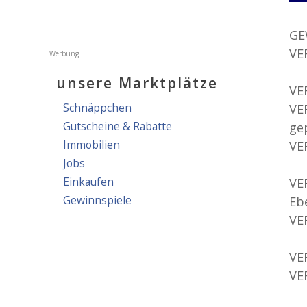
GE
VE
unsere Marktplätze
VE
Schnäppchen
VE
Gutscheine & Rabatte
ge
Immobilien
VE
Jobs
Einkaufen
VE
Gewinnspiele
Eb
VE
VE
VE