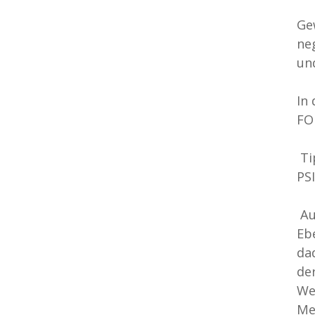
Ge
ne
un
In
FO
 
PSI
 
Eb
da
de
We
Me