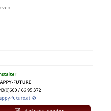
iezen
nstalter
APPY-FUTURE
43(0)660 / 66 95 372
appy-future.at
Anfrage senden