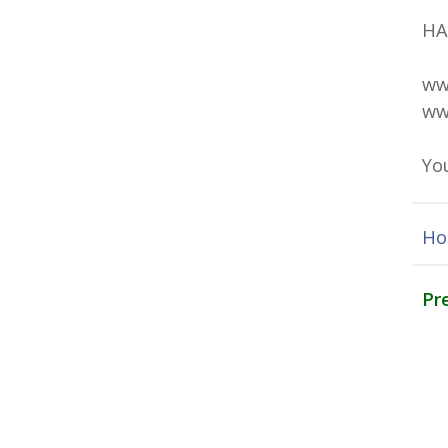
HA
ww
ww
Yo
Ho
Pr