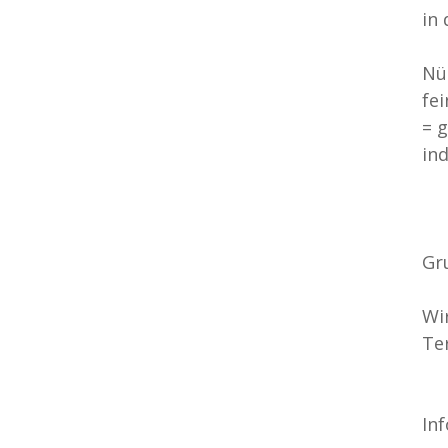
in 
Nü
fei
= 
ind
Gru
Wi
Te
In